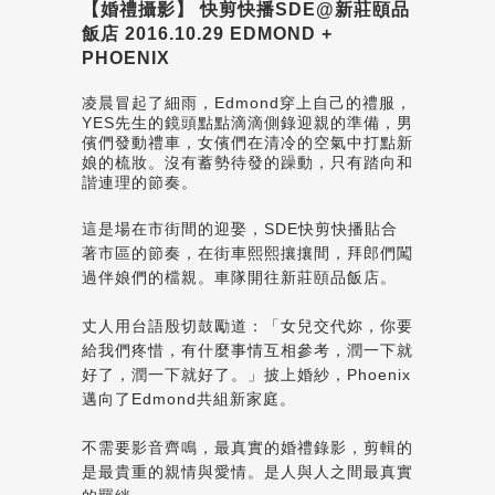
【婚禮攝影】 快剪快播SDE@新莊頤品
飯店 2016.10.29 EDMOND +
PHOENIX
凌晨冒起了細雨，Edmond穿上自己的禮服，
YES先生的鏡頭點點滴滴側錄迎親的準備，男
儐們發動禮車，女儐們在清冷的空氣中打點新
娘的梳妝。沒有蓄勢待發的躁動，只有踏向和
諧連理的節奏。
這是場在市街間的迎娶，SDE快剪快播貼合
著市區的節奏，在街車熙熙攘攘間，拜郎們闖
過伴娘們的檔親。車隊開往新莊頤品飯店。
丈人用台語殷切鼓勵道：「女兒交代妳，你要
給我們疼惜，有什麼事情互相參考，潤一下就
好了，潤一下就好了。」披上婚紗，Phoenix
邁向了Edmond共組新家庭。
不需要影音齊鳴，最真實的婚禮錄影，剪輯的
是最貴重的親情與愛情。是人與人之間最真實