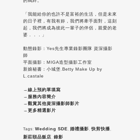
的羈絆。
「我能給你的也許不是富裕的生活，但是未來
的日子裡，有我有妳，我們將牽手面對，這刻
起，我們將成為彼此一輩子的伴侶，親愛的老
婆．．．」
動態錄影：Yes先生專業錄影團隊 資深攝影
師
平面攝影：MIGA造型攝影工作室
新娘秘書：小城堡.Betty Make Up by
L.castale
→
線上預約單填寫
→
服務內容簡介
→
觀賞其他資深攝影師影片
→
更多精選影片
Wedding SDE
,
婚禮攝影
,
快剪快播
,
Tags:
新莊頤品飯店
,
錄影