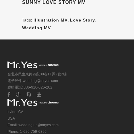
SUNNY LOVE STORY MV
Illustration MV
,
Love Story
,
Tags:
Wedding MV
台北市民生東路四段80巷11弄2號2樓
電子郵件:
wedding@mryes.com
聯絡電話: 886-920-826-262
Irvine, CA
USA
Email:
wedding.us@mryes.com
Phone: 1-626-759-6896