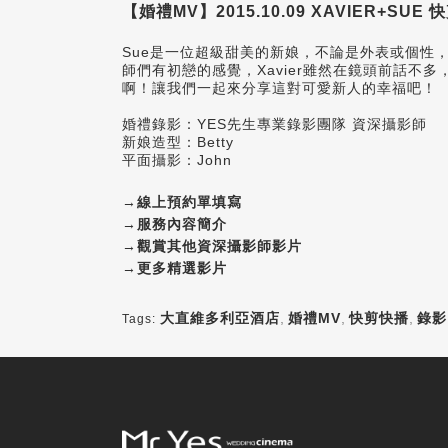
【婚禮MV】2015.10.09 XAVIER+SU
Sue是一位超級甜美的新娘，不論是外表或個性
師們有初戀的感覺，Xavier雖然在鏡頭前話不
啊！讓我們一起來分享這對可愛新人的幸福吧！
婚禮錄影：YES先生專業錄影團隊 資深攝影師
新娘造型：
Betty
平面攝影：John
→
線上預約單填寫
→
服務內容簡介
→
觀賞其他資深攝影師影片
→
更多精選影片
大直維多利亞酒店
,
婚禮MV
,
快剪快播
,
錄影
Tags: