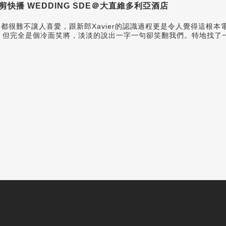
E 快剪快播 WEDDING SDE＠大直維多利亞酒店
，都很難不讓人喜愛，跟新郎Xavier的認識過程更是令人覺得這根
多，但完全是個冷面笑將，淡淡的說出一字一句卻笑翻我們。
特地找了