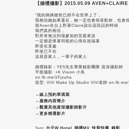
【婚禮攝影】2015.05.09 AVEN+CLAIR
“我的媽媽雖然已經不在世界上了，
我相信她如果還在，她一定也會很喜歡妳，也會很
當Aven在台上對著Claire說出這段話的時候
我們真的相信，
對所有無法到場參加的至親來說
一定都是懷著同樣的心情在祝福著
即使在某處
即使已不在
這就是家人，一輩子的家人
婚禮錄影：YES先生專業錄影團隊 資深攝影師
平面攝影: +K Vision 小吳
on.fb.me/1Fjxuha
造型: ViVi Make Up Studio ViVi老師
on.fb.me
→
線上預約單填寫
→
服務內容簡介
→
觀賞其他資深攝影師影片
→
更多精選影片
台北W Hotel
,
婚禮MV
,
快剪快播
,
錄影
Tags: