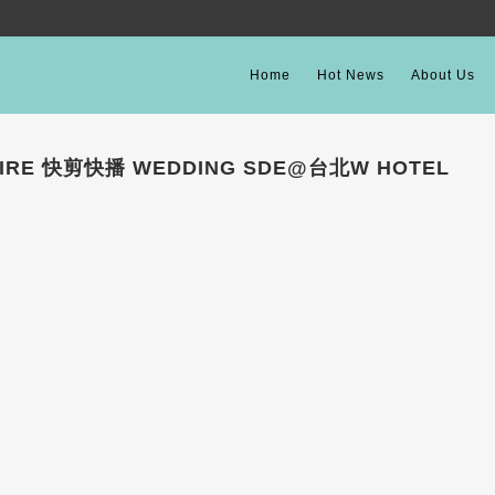
Home
Hot News
About Us
AIRE 快剪快播 WEDDING SDE@台北W HOTEL