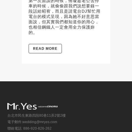
第一次面談的時候，侑璇趁老公去停
車的時候，就偷偷跟我們說想要錄一
段話給昭宥，而且是請電台DJ幫忙用
電台的模式呈現，因為她不好意思當
面說，但其實我們都知道你的用心，
也相信鋼鐵人一定會用全力保護妳
的。
READ MORE
台北市民生東路四段80巷11弄2號2樓
電子郵件:
wedding@mryes.com
聯絡電話: 886-920-826-262