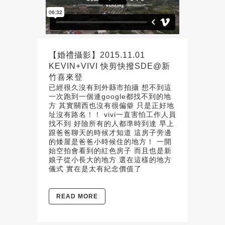
【婚禮攝影】2015.11.01
KEVIN+VIVI 快剪快撥SDE@新
竹喜來登
已經很久沒有到外縣市拍攝 想不到這
一次跑到一個連google都找不到的地
方 其實關西也沒有很偏僻 只是正好地
址沒有路名！！ vivi一直害怕工作人員
找不到 好險所有的人都準時到達 早上
跟爸爸聊天的時候才知道 這房子旁邊
的矮屋是爸爸小時候住的地方！ 一開
始空拍會看到的紅色房子 而且也是新
娘子從小長大的地方 選在這樣的地方
儀式 實在是太有紀念價值了
READ MORE