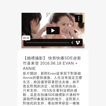
【婚禮攝影】 快剪快播SDE@新
竹喜來登 2016.06.18 EVAN +
ANNIE
影片開頭，新郎Evan提筆寫下對新娘
Annie的愛與感激。人生沒有規定怎麼
生活，妳說儘管跟著想法去做，妳不
曾反對我的決定，給我很大的自由，
只有支持。 YES先生看到這裡好感
動，這是在拍攝SDE婚禮影片過程中
讓我們印象最深刻的地方，這對新人
對彼此的支持，看似簡單卻是一種無