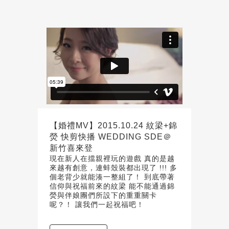
【婚禮MV】2015.10.24 紋梁+錦
熒 快剪快播 WEDDING SDE＠
新竹喜來登
現在新人在擋親裡玩的遊戲 真的是越
來越有創意，連蚌殼裝都出現了 !!! 多
個老背少就能湊一整組了！ 到底帶著
信仰與祝福前來的紋梁 能不能通過錦
熒與伴娘團們所設下的重重關卡
呢？！ 讓我們一起祝福吧！