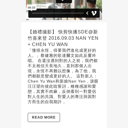
【婚禮攝影】 快剪快播SDE@新
竹喜來登 2016.09.03 NAN YEN
+ CHEN YU WAN
「懂得永恆，得要我們進化成更好的
人。」蔡健雅的歌達爾文如此反覆吟
唱。 在還沒遇到對的人之前，我們都
不太相信天長地久，直到那個人出
現，永恆不再難以想像，為了他，我
們都願意變成更好的人。 這對新人：
Chen Yu Wan和新娘Nan Yen，淚眼
汪汪望向彼此唸誓詞，種種感謝和愛
戀，其實不肉麻，反倒看到一對愛侶
對人生的共識、對愛人的專注與因對
方而生的自我期許，
READ MORE