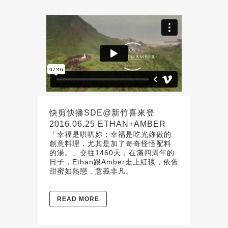
快剪快播SDE@新竹喜來登
2016.06.25 ETHAN+AMBER
「幸福是哄哄妳；幸福是吃光妳做的
創意料理，尤其是加了奇奇怪怪配料
的湯。」交往1460天，在滿四周年的
日子，Ethan跟Amber走上紅毯，依舊
甜蜜如熱戀，意義非凡。
READ MORE