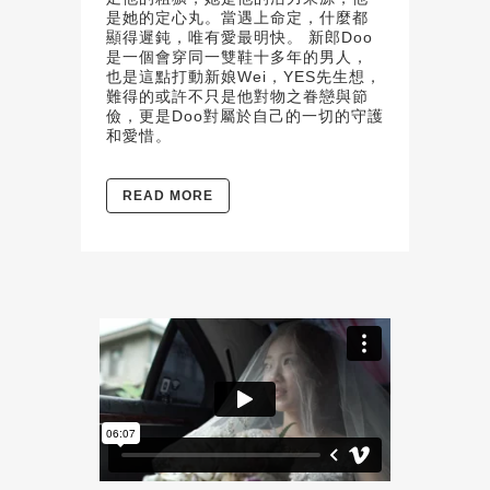
是她的定心丸。當遇上命定，什麼都
顯得遲鈍，唯有愛最明快。 新郎Doo
是一個會穿同一雙鞋十多年的男人，
也是這點打動新娘Wei，YES先生想，
難得的或許不只是他對物之眷戀與節
儉，更是Doo對屬於自己的一切的守護
和愛惜。
READ MORE