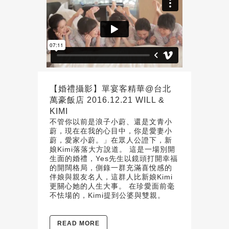
【婚禮攝影】單宴客精華@台北
萬豪飯店 2016.12.21 WILL &
KIMI
不管你以前是浪子小蔚、還是文青小
蔚，現在在我的心目中，你是愛妻小
蔚，愛家小蔚。」在眾人公證下，新
娘Kimi落落大方說道。 這是一場別開
生面的婚禮，Yes先生以鏡頭打開幸福
的開闊格局，側錄一群充滿喜悅感的
伴娘與親友名人，這群人比新娘Kimi
更關心她的人生大事。 在珍愛面前毫
不怯場的，Kimi提到公婆與雙親。
READ MORE