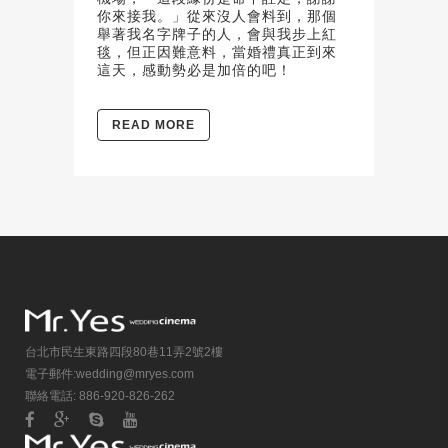
你來接我。」從來沒人會料到，那個
舉著我名字牌子的人，會與我步上紅
毯，但正因難意料，當婚禮真正到來
這天，感動勢必是加倍的吧！
READ MORE
台北市民生東路四段80巷11弄2號2樓
電子郵件:
wedding@mryes.com
聯絡電話: 886-920-826-262