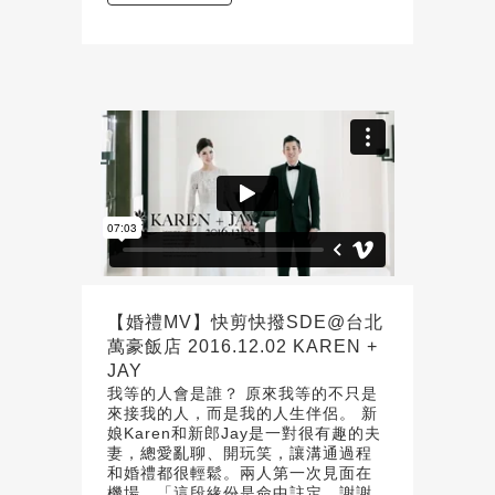
【婚禮MV】快剪快撥SDE@台北
萬豪飯店 2016.12.02 KAREN +
JAY
我等的人會是誰？ 原來我等的不只是
來接我的人，而是我的人生伴侶。 新
娘Karen和新郎Jay是一對很有趣的夫
妻，總愛亂聊、開玩笑，讓溝通過程
和婚禮都很輕鬆。兩人第一次見面在
機場，「這段緣份是命中註定，謝謝